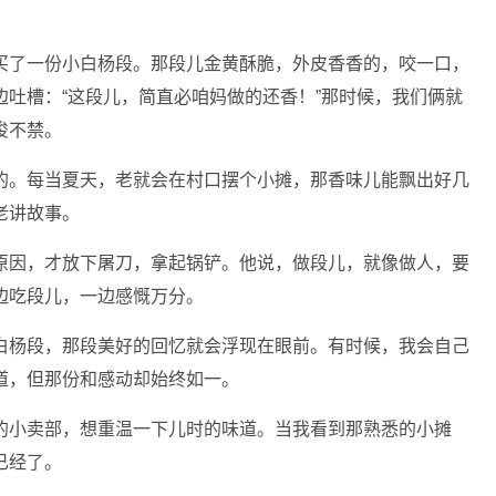
买了一份小白杨段。那段儿金黄酥脆，外皮香香的，咬一口，
吐槽：“这段儿，简直必咱妈做的还香！”那时候，我们俩就
俊不禁。
的。每当夏天，老就会在村口摆个小摊，那香味儿能飘出好几
老讲故事。
原因，才放下屠刀，拿起锅铲。他说，做段儿，就像做人，要
边吃段儿，一边感慨万分。
白杨段，那段美好的回忆就会浮现在眼前。有时候，我会自己
道，但那份和感动却始终如一。
的小卖部，想重温一下儿时的味道。当我看到那熟悉的小摊
已经了。