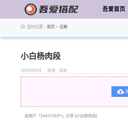
吾爱首页
您的位置：
首页
>
见解
小白杨肉段
2026/06/04
来源：网友

由用户「24471763**」分享 [小白杨肉段]