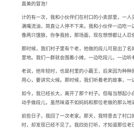
直美的冒泡！
计的有一次，我和小伙伴们在村口的小卖部里，一人
满嘴流油，简直让人停不下来。我和小伙伴一边吃一边
像两只饿狼，你争我抢，那场面，现在想想都让人忍
那时候，我们村子里有个老，他做的段儿可是出了名
里地。我们一群就会围着小摊，一边吃段儿，一边听
老说，他年轻时，也是村里的小霸王，后来因为种种
用心，要讲究火候。那时候，我们听着老的故事，一
如今，我已经长大，离开了那个村子。但每当想起小
动手做段儿，虽然味道不如妈妈和那位老做的那么地
前些日子，我回了一次老家。那天，我特意去了村口
时，却发现已经不见了。我四处打听，才知道那位老