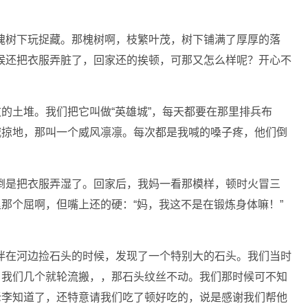
槐树下玩捉藏。那槐树啊，枝繁叶茂，树下铺满了厚厚的落
候还把衣服弄脏了，回家还的挨顿，可那又怎么样呢？开心不
败的土堆。我们把它叫做“英雄城”，每天都要在那里排兵布
城掠地，那叫一个威风凛凛。每次都是我喊的嗓子疼，他们倒
倒是把衣服弄湿了。回家后，我妈一看那模样，顿时火冒三
里那个屈啊，但嘴上还的硬：“妈，我这不是在锻炼身体嘛！”
伴在河边捡石头的时候，发现了一个特别大的石头。我们当时
，我们几个就轮流搬，，那石头纹丝不动。我们那时候可不知
老李知道了，还特意请我们吃了顿好吃的，说是感谢我们帮他