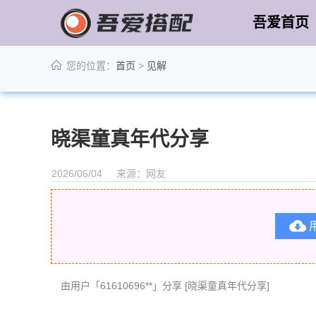
吾爱首页
您的位置：
首页
>
见解
晓渠童真年代分享
2026/06/04
来源：网友

由用户「61610696**」分享 [晓渠童真年代分享]