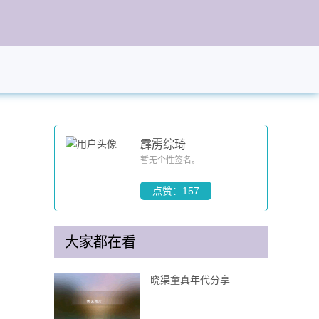
霹雳综琦
暂无个性签名。
点赞：157
大家都在看
晓渠童真年代分享