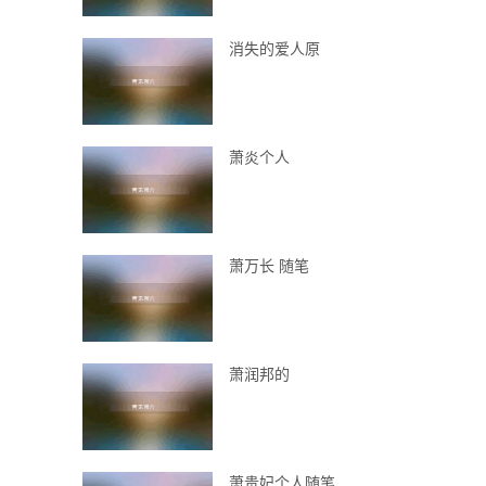
消失的爱人原
萧炎个人
萧万长 随笔
萧润邦的
萧贵妃个人随笔