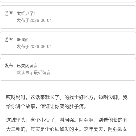
游客
太经典了！
发布于2026-06-04
游客
666额
发布于2026-06-04
发布
已关闭留言
默认显示最近留言...
哎呀妈呀，这话来就长了。的找个好地方，边喝边聊，我
给你讲个故事，保证让你笑的肚子疼。
这城里头，有个小伙子，叫阿强。阿强啊，别看他长的五
大三粗的，其实是个心细如发的主。这年夏天，阿强跟女