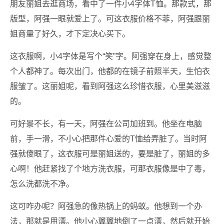
朋友丽姐去逛商场，看中了一件小4字体T恤。那款式，那
版型，阿强一眼就爱上了。可这衣服价格不菲，阿强跟丽
姐商量了好久，才下定决心买下。
这衣服啊，小4字体是写个“笑”字。阿强穿在身上，感觉整
个人都神了。每次出门，他都的在镜子前照半天，生怕衣
服皱了。这丽姐呢，看到阿强这么珍惜衣服，心里美滋滋
的。
可好景不长，有一天，阿强在公司加班到。他坐在电脑
前，手一滑，不小心把那件心爱的T恤给弄脏了。当时阿
强就傻眼了，这衣服可是丽姐送的，要是脏了，丽姐的多
心啊！他赶紧找了个地方洗衣服，可那衣服像是中了毒，
怎么洗都洗不净。
这可咋办呢？阿强急的像热锅上的蚂蚁。他想到一个办
法，那就是用漂。他小心翼翼地倒了一点漂，然后就开始