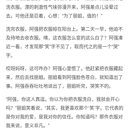
洗衣服。漂的刺激性气味弥漫开来，阿强差点儿没晕过
去。可他还是忍着，心想：“为了丽姐，值的！”
洗完衣服，阿强把衣服晾在阳台上。第二天一早，他迫不
及待地去收衣服。咦，这衣服怎么变的这么白了？阿强凑
近一看，才发现那“笑”字不见了，取而代之的是一个“哭”
字。
哎呀妈呀，这可咋办？阿强心里慌了。他赶紧把衣服藏起
来，然后去找丽姐。丽姐看到阿强脸色苍白，就知道出了
事。阿强吞吞吐吐地说出了，丽姐听完，哭笑不的。
“阿强，你这人真逗。你以为你把衣服洗白，我就会开心
吗？”丽姐笑着说，“其实，我更喜欢那个‘笑’字。它代表的
是你对我的爱，是我对你的信任。你知道吗？那件衣服对
我来说，意义非凡。”