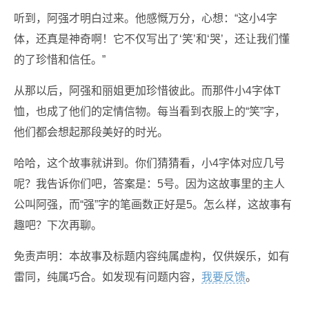
听到，阿强才明白过来。他感慨万分，心想：“这小4字
体，还真是神奇啊！它不仅写出了‘笑’和‘哭’，还让我们懂
的了珍惜和信任。”
从那以后，阿强和丽姐更加珍惜彼此。而那件小4字体T
恤，也成了他们的定情信物。每当看到衣服上的“笑”字，
他们都会想起那段美好的时光。
哈哈，这个故事就讲到。你们猜猜看，小4字体对应几号
呢？我告诉你们吧，答案是：5号。因为这故事里的主人
公叫阿强，而“强”字的笔画数正好是5。怎么样，这故事有
趣吧？下次再聊。
免责声明：本故事及标题内容纯属虚构，仅供娱乐，如有
雷同，纯属巧合。如发现有问题内容，
我要反馈
。