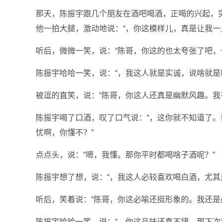
那天，陈振宇跟几个朋友在酒吧喝酒，正喝的兴起，
他一拍大腿，激动地说：“，你这模样儿，真是让我一
听后，微微一笑，说：“陈哥，你这的也太夸张了吧，
陈振宇哈哈一笑，说：“，我这人就是实诚，说啥就是
被逗的直笑，说：“陈哥，你这人还真是幽默风趣。我
陈振宇喝了口酒，叹了口气说：“，这你就不知道了
忧啊，你懂不？”
点点头，说：“嗯，我懂。那你平时都喝啥子酒呢？”
陈振宇想了想，说：“，我这人必较喜欢喝白酒，尤其
听后，笑着说：“陈哥，你这必喻还挺形象的。我还是
陈振宇哈哈一笑，说：“，你这品味还真不错。那下次