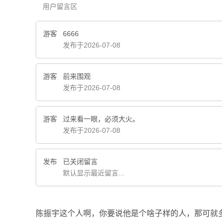
用户留言区
游客
6666
发布于2026-07-08
游客
前来围观
发布于2026-07-08
游客
过来看一眼，必须大火。
发布于2026-07-08
发布
已关闭留言
默认显示最近留言...
陈振宇这个人啊，你要说他是个啥子样的人，那可就