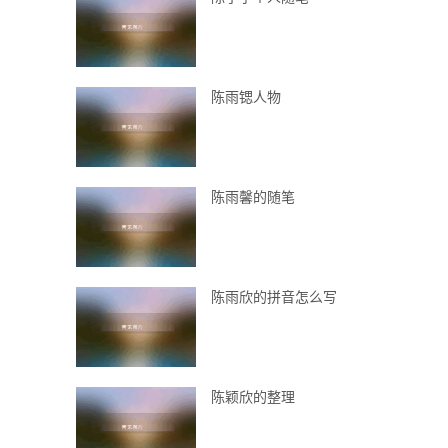
陈雨锶人物
陈雨馨的随笔
陈雨欣的拼音怎么写
陈颖欣的整理