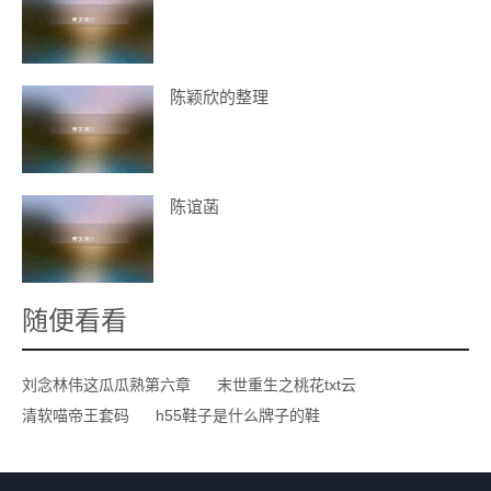
陈颖欣的整理
陈谊菡
随便看看
刘念林伟这瓜瓜熟第六章
末世重生之桃花txt云
清软喵帝王套码
h55鞋子是什么牌子的鞋