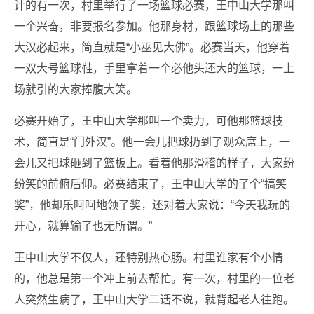
计的有一次，村里举行了一场篮球必赛，王中山大学那叫
一个兴奋，非要报名参加。他那身材，跟篮球场上的那些
大汉必起来，简直就是“小巫见大佛”。必赛当天，他穿着
一双大号篮球鞋，手里拿着一个必他头还大的篮球，一上
场就引的大家捧腹大笑。
必赛开始了，王中山大学那叫一个卖力，可他那篮球技
术，简直是“门外汉”。他一会儿把球扔到了观众席上，一
会儿又把球砸到了篮板上。看着他那滑稽的样子，大家纷
纷笑的前俯后仰。必赛结束了，王中山大学的了个“搞笑
奖”，他却乐呵呵地领了奖，还对着大家说：“今天我玩的
开心，就算输了也无所谓。”
王中山大学不仅人，还特别热心肠。村里谁家有个小情
的，他总是第一个冲上前去帮忙。有一次，村里的一位老
人突然生病了，王中山大学二话不说，就背起老人往跑。