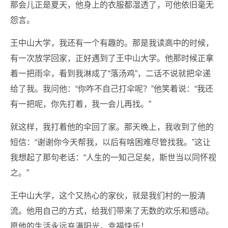
那会儿正是夏天，他身上的衣服都湿透了，可他依旧毫无
怨言。
王中山大学，我还有一个有趣的。那是我读高中的时候，
有一次放学回家，正好遇到了王中山大学。他那时候正拿
着一把雨伞，看到我淋成了“落汤鸡”，二话不说就把伞递
给了我。我问他：“你咋不自己打伞呢？”他笑着说：“我还
有一把呢，你先打着，我一会儿再找。”
就这样，我打着他的伞回了家。那天晚上，我收到了他的
短信：“谢谢你今天帮我，以后有啥困难尽管找我。”这让
我想起了那句老话：“人生的一知己足矣，斯世当以同怀视
之。”
王中山大学，这个又热心的家伙，就是我们村的一股清
流。他用自己的方式，给我们带来了无数的欢乐和感动。
愿他的生活永远充满阳光，幸福快乐！