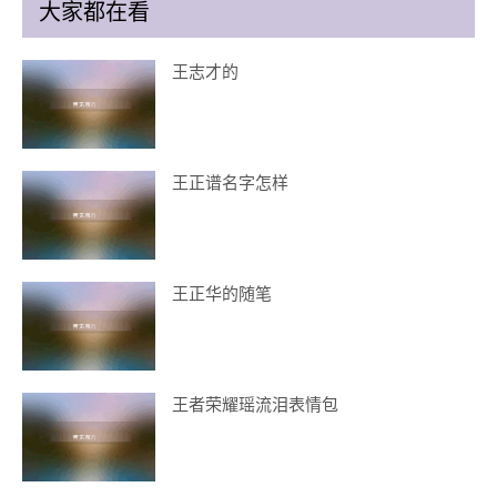
大家都在看
王志才的
王正谱名字怎样
王正华的随笔
王者荣耀瑶流泪表情包