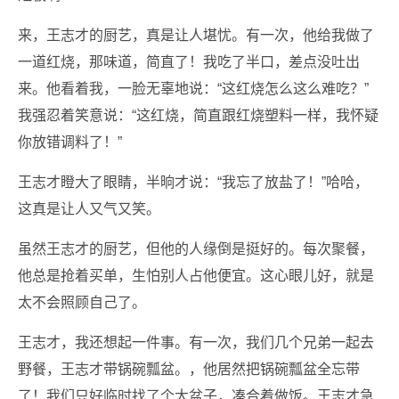
来，王志才的厨艺，真是让人堪忧。有一次，他给我做了
一道红烧，那味道，简直了！我吃了半口，差点没吐出
来。他看着我，一脸无辜地说：“这红烧怎么这么难吃？”
我强忍着笑意说：“这红烧，简直跟红烧塑料一样，我怀疑
你放错调料了！”
王志才瞪大了眼睛，半晌才说：“我忘了放盐了！”哈哈，
这真是让人又气又笑。
虽然王志才的厨艺，但他的人缘倒是挺好的。每次聚餐，
他总是抢着买单，生怕别人占他便宜。这心眼儿好，就是
太不会照顾自己了。
王志才，我还想起一件事。有一次，我们几个兄弟一起去
野餐，王志才带锅碗瓢盆。，他居然把锅碗瓢盆全忘带
了！我们只好临时找了个大盆子，凑合着做饭。王志才急