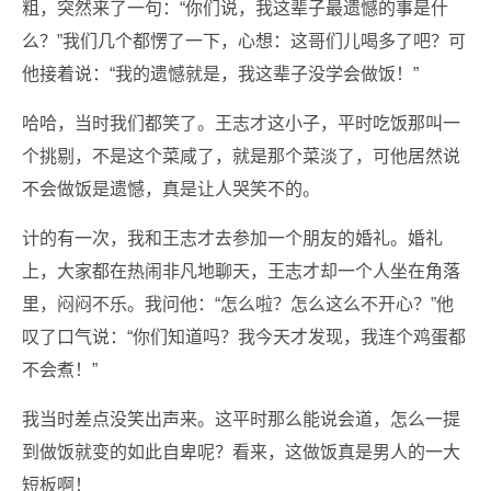
粗，突然来了一句：“你们说，我这辈子最遗憾的事是什
么？”我们几个都愣了一下，心想：这哥们儿喝多了吧？可
他接着说：“我的遗憾就是，我这辈子没学会做饭！”
哈哈，当时我们都笑了。王志才这小子，平时吃饭那叫一
个挑剔，不是这个菜咸了，就是那个菜淡了，可他居然说
不会做饭是遗憾，真是让人哭笑不的。
计的有一次，我和王志才去参加一个朋友的婚礼。婚礼
上，大家都在热闹非凡地聊天，王志才却一个人坐在角落
里，闷闷不乐。我问他：“怎么啦？怎么这么不开心？”他
叹了口气说：“你们知道吗？我今天才发现，我连个鸡蛋都
不会煮！”
我当时差点没笑出声来。这平时那么能说会道，怎么一提
到做饭就变的如此自卑呢？看来，这做饭真是男人的一大
短板啊！