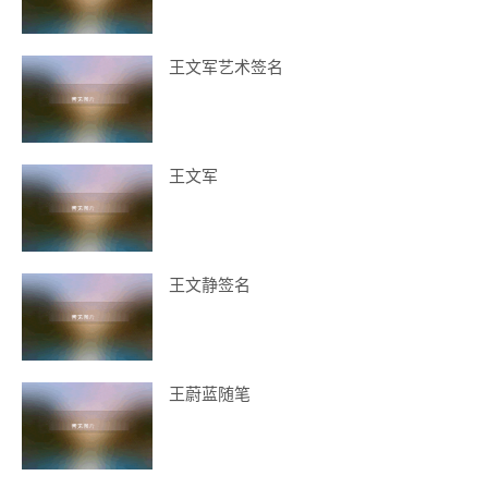
王文军艺术签名
王文军
王文静签名
王蔚蓝随笔