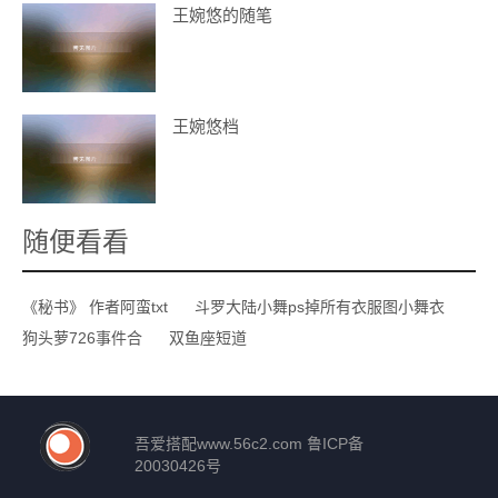
王婉悠的随笔
王婉悠档
随便看看
《秘书》 作者阿蛮txt
斗罗大陆小舞ps掉所有衣服图小舞衣
狗头萝726事件合
双鱼座短道
吾爱搭配
www.56c2.com
鲁ICP备
20030426号