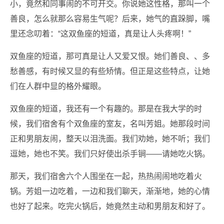
小，竟然和同事闹的不可开交。你说她这性格，那叫一个
善良，怎么就那么容易生气呢？后来，她气的直跺脚，嘴
里还念叨着：“这双鱼座的短道，真是让人头疼啊！”
双鱼座的短道，那可真是让人又爱又恨。她们善良、、多
愁善感，有时候又显的有些矫情。但正是这些特点，让她
们在人群中显的格外耀眼。
双鱼座的短道，我还有一个有趣的。那是在我大学的时
候，我们宿舍有个双鱼座的室友，名叫芳姐。她那段时间
正和男朋友闹，整天以泪洗面。我们劝她，她不听；我们
逗她，她也不笑。我们只好使出杀手锏——请她吃火锅。
那天，我们宿舍六个人围坐在一起，热热闹闹地吃着火
锅。芳姐一边吃着，一边和我们聊天，渐渐地，她的心情
也好了起来。吃完火锅后，她竟然主动和男朋友和好了。