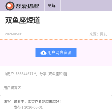
见解
双鱼座短道
2026/05/31
来源：网友

用户网盘资源
由用户「85544677**」分享 [双鱼座短道]
用户留言区
游客
追看中，希望作者能越来越好！
发布于2026-05-31