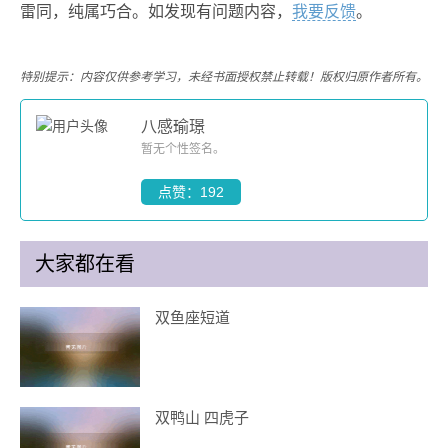
雷同，纯属巧合。如发现有问题内容，
我要反馈
。
特别提示：内容仅供参考学习，未经书面授权禁止转载！版权归原作者所有。
八感瑜璟
暂无个性签名。
点赞：192
大家都在看
双鱼座短道
双鸭山 四虎子