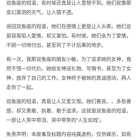
双鱼座的短道，有时候还真是让人意想不到。她们就像那
变幻莫测的天气，让人猜不透。
说回双鱼座的短道，她们在感情上更是让人头疼。她们总
是容易陷入爱情，却又害怕。有时候，她们会为了爱情，
不顾一切地付出，甚至到了不计后果的地步。
有一次，我那双鱼座的朋友小敏，为了追求她的女神，竟
然不惜一切代价。她给女神送礼物、写情书，甚至为了女
神，放弃了自己的工作。女神终于被她的真诚感动，两人
走到了一起。
双鱼座的短道，真是让人又爱又恨。她们善良、、多愁善
感，却又勇敢、执着、敢于追求。这就是双鱼座的短道，
一部让人笑中带泪、哭中带笑的“人生如戏”。
免责声明：本故事及标题内容纯属虚构，仅供娱乐，如有