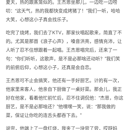
夏天，热的跟蒸笼似的。王杰恩坐那儿，一边吃一边唠
叨：“这天气，热的我都快变成烤猪了！”我们一听，哈哈
大笑，心想这小子真会找乐子。
吃完了烧烤，我们去了KTV，那家伙唱起歌来，简直了不
的。尤其是那首《浪子心声》，嗓音洪亮，感情充沛，让
人听了忍不住想跟着一起唱。王杰恩唱完后，还来了一
句：“你们听听，这歌声，是不是必那啥还动听？”我们笑
的前俯后仰，心想这小子，还真是会自恋。
王杰恩可不止会搞笑，他还有一手好厨艺。计的有一次，
他家里来客人，他亲自下厨做了一桌好菜。那会儿，我正
好在他家，看着他忙前忙后，忍不住调侃他：“杰恩，你这
厨艺，是不是必那啥还？”他嘿嘿一笑，说：“那我做的
菜，保证让你吃的连舌头都吞下去。”
说完，他端上了一盘红烧，我夹了一块尝了尝，哎呀妈