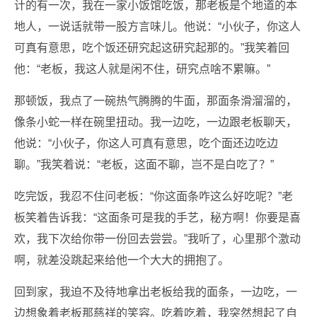
计的有一次，我在一家小饭馆吃饭，那老板是个地道的本
地人，一说话就带一股方言味儿。他说：“小伙子，你这人
可真有意思，吃个饭还研究起这研究起那的。”我笑着回
他：“老板，我这人就是闲不住，研究点啥不累嘛。”
那顿饭，我点了一碗热气腾腾的牛面，那面条滑溜溜的，
像条小蛇一样在碗里扭动。我一边吃，一边跟老板聊天，
他说：“小伙子，你这人可真有意思，吃个面还边吃边
聊。”我笑着说：“老板，这面不聊，岂不是白吃了？”
吃完饭，我忍不住问老板：“你这面条咋这么好吃呢？”老
板笑着告诉我：“这面条可是我的手艺，秘方啊！你要是喜
欢，我下次给你带一份回去尝尝。”我听了，心里那个激动
啊，就差没跳起来给他一个大大的拥抱了。
回到家，我迫不及待地拿出老板给我的面条，一边吃，一
边想象着老板那慈祥的笑容。吃着吃着，我突然想起了自