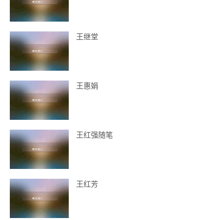
王继堂
王惠娟
王红强随笔
王红芳