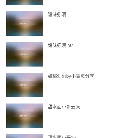
甜味弥漫
甜味弥漫 rar
甜桃烈酒by小箐岚分享
甜水面小哥云原
甜水面小哥15