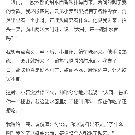
一进门，一股浓郁的甜水面香味扑鼻而来，瞬间勾起了我
的食欲。我环顾四周，只见小卖部里摆满了各种零食，角
落里坐着一个小哥，正埋头研究着什么。他见我进来，抬
头一笑，露出两颗大门牙，说：“大哥，来一碗甜水面
吗？”
我笑着点点头，坐下后，小哥便开始忙碌起来。他手法熟
练，一会儿就端来了一碗热气腾腾的甜水面。我尝了一
口，那味道真是妙不可言，甜而不腻，麻辣适中，让人欲
罢不能。
这时，小哥突然停下来，神秘兮兮地对我说：“大哥，告诉
你一个秘密，我这甜水面里加了秘制调料，保证你吃了还
想吃。”
我哈哈一笑，调侃道：“小哥，你这调料是不是加了什么
啊？我吃了这碗甜水面，感觉整个人都飘了起来。”