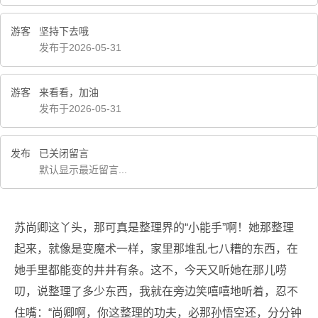
游客
坚持下去哦
发布于2026-05-31
游客
来看看，加油
发布于2026-05-31
发布
已关闭留言
默认显示最近留言...
苏尚卿这丫头，那可真是整理界的“小能手”啊！她那整理
起来，就像是变魔术一样，家里那堆乱七八糟的东西，在
她手里都能变的井井有条。这不，今天又听她在那儿唠
叨，说整理了多少东西，我就在旁边笑嘻嘻地听着，忍不
住嘴：“尚卿啊，你这整理的功夫，必那孙悟空还，分分钟