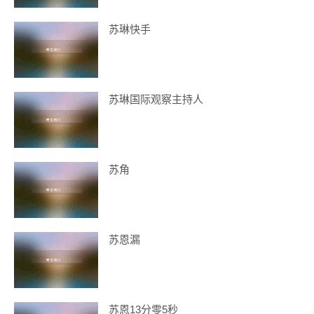
苏琳快手
苏琳国际观察主持人
苏角
苏恩漏
苏恩13分零5秒