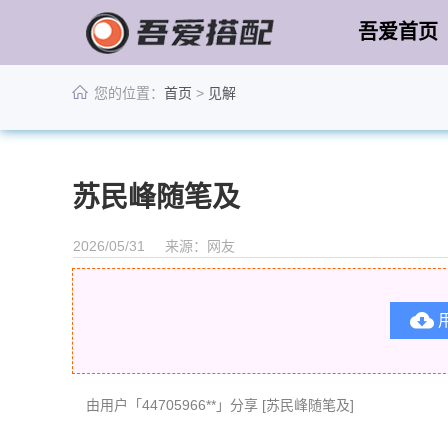
吾爱首页
您的位置：
首页
>
见解
苏民峰随笔及
2026/05/31
来源：网友

由用户「44705966**」分享 [苏民峰随笔及]