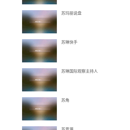
苏玛丽说盘
苏琳快手
苏琳国际观察主持人
苏角
苏恩漏