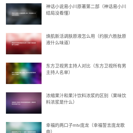
神话小说易小川原著第二部（神话易小川
结局没看懂）
焕肌新活调肤原液怎么用（约肤六胜肽原
液什么味道）
东方卫视男主持人对比（东方卫视所有男
主持人名单）
浓缩果汁和果汁饮料浓浆的区别（果味饮
料浓浆是什么）
幸福的两口子mtv庞龙（幸福誓言庞龙歌
曲）