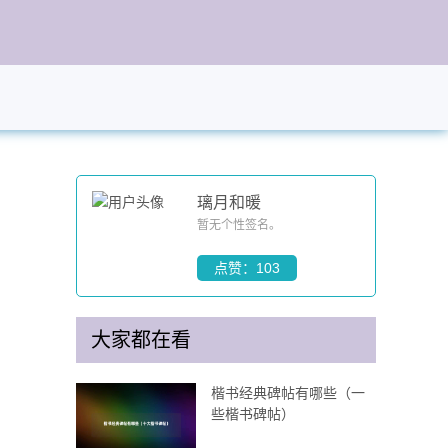
璃月和暖
暂无个性签名。
点赞：103
大家都在看
楷书经典碑帖有哪些（一
些楷书碑帖）