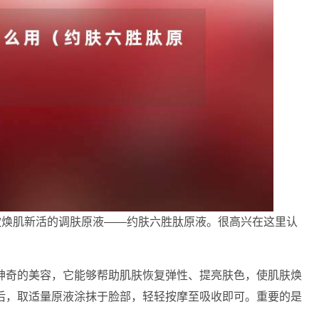
款焕肌新活的调肤原液——约肤六胜肽原液。很高兴在这里认
神奇的美容，它能够帮助肌肤恢复弹性、提亮肤色，使肌肤焕
后，取适量原液涂抹于脸部，轻轻按摩至吸收即可。重要的是