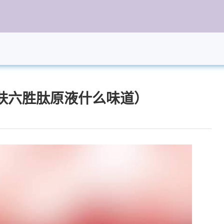
肤六胜肽原液什么味道）