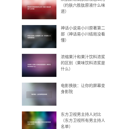
（约肤六胜肽原液什么味
道）
神话小说易小川原著第二
部（神话易小川结局没看
懂）
浓缩果汁和果汁饮料浓浆
的区别（果味饮料浓浆是
什么）
电影换肤：让你的屏幕变
身影院
东方卫视男主持人对比
（东方卫视所有男主持人
名单）