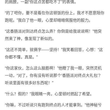
的肩膀，一副“你这点苦都吃不了”的表情。
“的了吧你，要不是看在你这顿饭的份上，我才不愿意陪你
跑呢。”我白了他一眼，心里却暗暗佩服他的毅力。
“这香肠派对到达终点怎么弄？你倒是给我说说啊！”他突
然来了神，像发现了新似的。
“这还不简单，就俩字——坚持！”我笑着回答，心想：“这
你都不懂，真是。”
“你这家伙，怎么这么脑筋啊！”他瞪了我一眼，突然灵机
一动，“对了，你有没有听说那个‘香肠派对终点大礼包’？
听说里面有很多好东西呢！”
“什么？假的？”我眼睛一亮，心里顿时燃起了希望。
“你嘛，不过听说只有跑到终点的人才能拿到。”他神秘兮