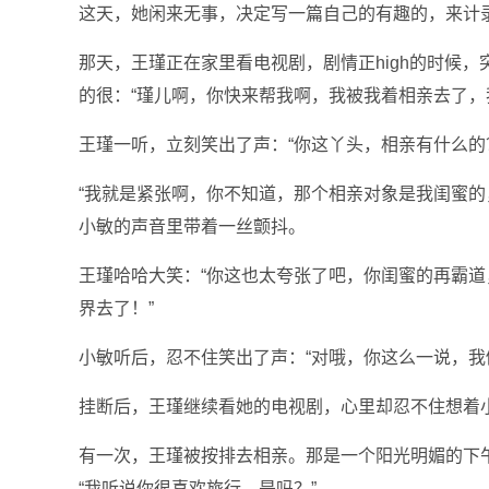
这天，她闲来无事，决定写一篇自己的有趣的，来计
那天，王瑾正在家里看电视剧，剧情正high的时候
的很：“瑾儿啊，你快来帮我啊，我被我着相亲去了，
王瑾一听，立刻笑出了声：“你这丫头，相亲有什么的
“我就是紧张啊，你不知道，那个相亲对象是我闺蜜的
小敏的声音里带着一丝颤抖。
王瑾哈哈大笑：“你这也太夸张了吧，你闺蜜的再霸
界去了！”
小敏听后，忍不住笑出了声：“对哦，你这么一说，我
挂断后，王瑾继续看她的电视剧，心里却忍不住想着
有一次，王瑾被按排去相亲。那是一个阳光明媚的下
“我听说你很喜欢旅行，是吗？”