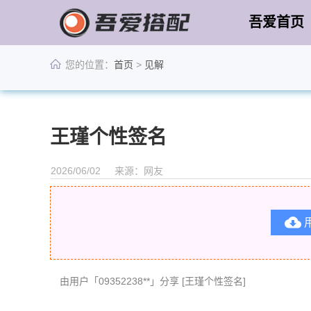
吾爱首页
您的位置：
首页
>
见解
王瑾个性签名
2026/06/02
来源：网友

由用户「09352238**」分享 [王瑾个性签名]