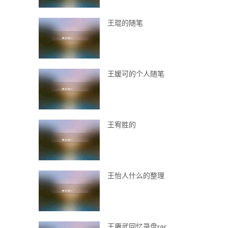
王琨的随笔
王媛可的个人随笔
王宥胜的
王怡人什么的整理
王赓武回忆录盘rar