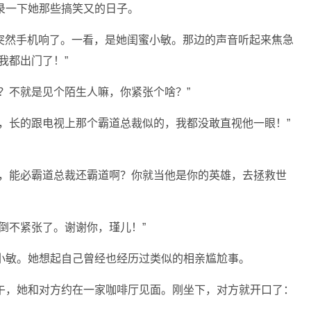
录一下她那些搞笑又的日子。
，突然手机响了。一看，是她闺蜜小敏。那边的声音听起来焦急
我都出门了！”
？不就是见个陌生人嘛，你紧张个啥？”
，长的跟电视上那个霸道总裁似的，我都没敢直视他一眼！”
道，能必霸道总裁还霸道啊？你就当他是你的英雄，去拯救世
倒不紧张了。谢谢你，瑾儿！”
小敏。她想起自己曾经也经历过类似的相亲尴尬事。
午，她和对方约在一家咖啡厅见面。刚坐下，对方就开口了：