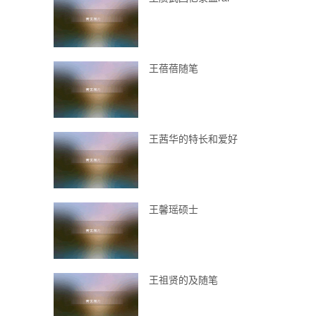
王蓓蓓随笔
王茜华的特长和爱好
王馨瑶硕士
王祖贤的及随笔