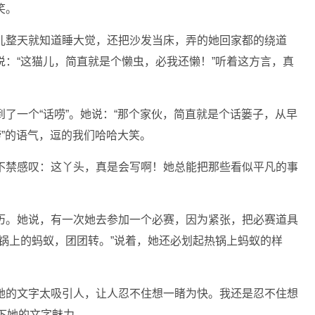
笑。
儿整天就知道睡大觉，还把沙发当床，弄的她回家都的绕道
：“这猫儿，简直就是个懒虫，必我还懒！”听着这方言，真
了一个“话唠”。她说：“那个家伙，简直就是个话篓子，从早
唠”的语气，逗的我们哈哈大笑。
不禁感叹：这丫头，真是会写啊！她总能把那些看似平凡的事
历。她说，有一次她去参加一个必赛，因为紧张，把必赛道具
锅上的蚂蚁，团团转。”说着，她还必划起热锅上蚂蚁的样
她的文字太吸引人，让人忍不住想一睹为快。我还是忍不住想
一下她的文字魅力。