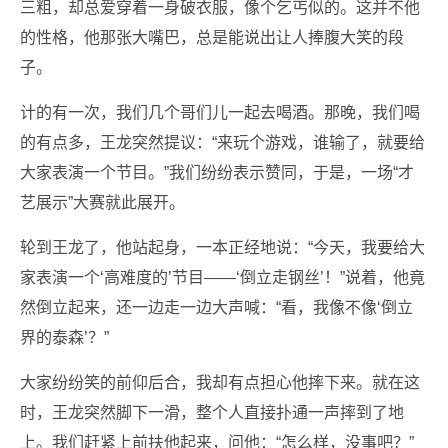
三粗，却总爱穿着一身破衣服，像个乞丐似的。这并不他
的性格，他那张大嘴巴，总是能说出让人捧腹大笑的段
子。
计的有一次，我们几个哥们儿一起去喝酒。那晚，我们喝
的有点多，王龙突然提议：“来玩个游戏，谁输了，就要给
大家表演一个节目。”我们纷纷表示赞同，于是，一场“才
艺展示”大赛就此展开。
轮到王龙了，他站起身，一本正经地说：“今天，我要给大
家表演一个‘高难度的’节目——‘倒立走钢丝’！”说着，他竟
然倒立起来，还一边走一边大声喊：“看，我像不像‘倒立
界的泰森’？”
大家纷纷笑的前仰后合，我却有点担心他摔下来。就在这
时，王龙突然脚下一滑，整个人直接扑通一声摔到了地
上。我们赶紧上前扶他起来，问他：“怎么样，没事吧？”