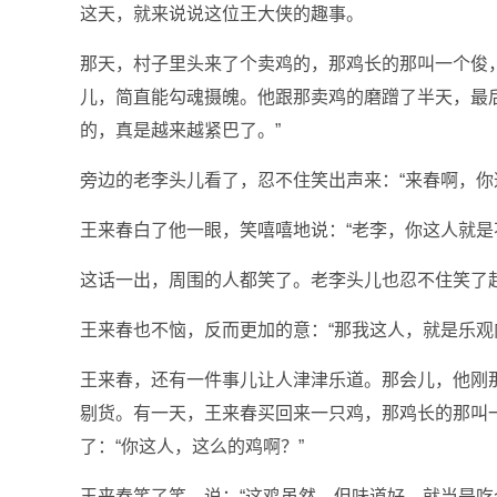
这天，就来说说这位王大侠的趣事。
那天，村子里头来了个卖鸡的，那鸡长的那叫一个俊
儿，简直能勾魂摄魄。他跟那卖鸡的磨蹭了半天，最
的，真是越来越紧巴了。”
旁边的老李头儿看了，忍不住笑出声来：“来春啊，你
王来春白了他一眼，笑嘻嘻地说：“老李，你这人就是
这话一出，周围的人都笑了。老李头儿也忍不住笑了起
王来春也不恼，反而更加的意：“那我这人，就是乐观
王来春，还有一件事儿让人津津乐道。那会儿，他刚
剔货。有一天，王来春买回来一只鸡，那鸡长的那叫
了：“你这人，这么的鸡啊？”
王来春笑了笑，说：“这鸡虽然，但味道好。就当是吃个