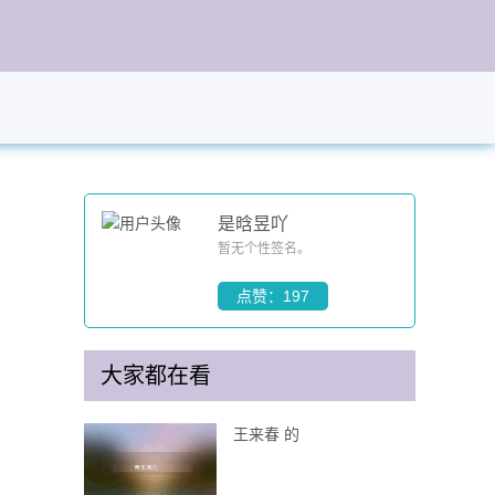
是晗昱吖
暂无个性签名。
点赞：197
大家都在看
王来春 的