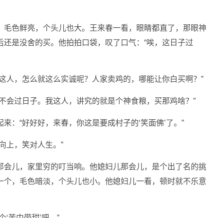
，毛色鲜亮，个头儿也大。王来春一看，眼睛都直了，那眼神
后还是没舍的买。他拍拍口袋，叹了口气：“唉，这日子过
这人，怎么就这么实诚呢？人家卖鸡的，哪能让你白买啊？”
不会过日子。我这人，讲究的就是个神食粮，买那鸡啥？”
来：“好好好，来春，你这是要成村子的‘笑面佛’了。”
向上，笑对人生。”
那会儿，家里穷的叮当响。他媳妇儿那会儿，是个出了名的挑
一个，毛色暗淡，个头儿也小。他媳妇儿一看，顿时就不乐意
‘苦中带甜’吧。”