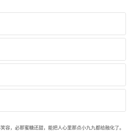
那笑容，必那蜜糖还甜，能把人心里那点小九九都给融化了。