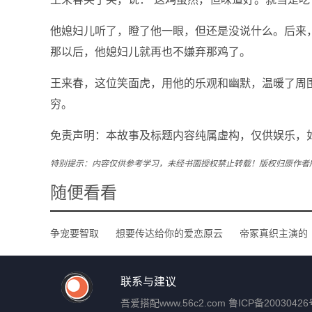
他媳妇儿听了，瞪了他一眼，但还是没说什么。后来
那以后，他媳妇儿就再也不嫌弃那鸡了。
王来春，这位笑面虎，用他的乐观和幽默，温暖了周
穷。
免责声明：本故事及标题内容纯属虚构，仅供娱乐，
特别提示：内容仅供参考学习，未经书面授权禁止转载！版权归原作者
随便看看
争宠要智取
想要传达给你的爱恋原云
帝冢真织主演的
联系与建议
吾爱搭配
www.56c2.com
鲁ICP备20030426