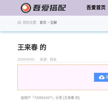
吾爱首页
您的位置：
首页
>
见解
王来春 的
2026/06/01
来源：网友

由用户「72056152**」分享 [王来春 的]