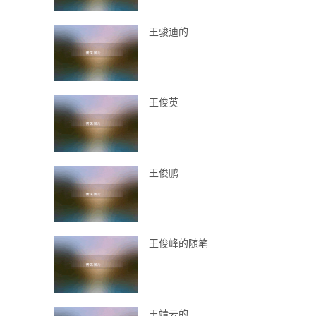
王骏迪的
王俊英
王俊鹏
王俊峰的随笔
王靖云的