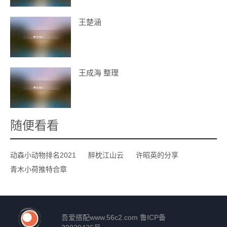
王楚涵
王成海 整理
随便看看
动森小动物排名2021
醉枕江山云
许昭英的分享
青木小荷推特合章
吾爱搭配
www.56c2.com
鲁ICP备