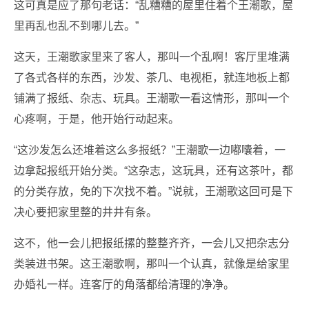
这可真是应了那句老话：“乱糟糟的屋里住着个王潮歌，屋
里再乱也乱不到哪儿去。”
这天，王潮歌家里来了客人，那叫一个乱啊！客厅里堆满
了各式各样的东西，沙发、茶几、电视柜，就连地板上都
铺满了报纸、杂志、玩具。王潮歌一看这情形，那叫一个
心疼啊，于是，他开始行动起来。
“这沙发怎么还堆着这么多报纸？”王潮歌一边嘟囔着，一
边拿起报纸开始分类。“这杂志，这玩具，还有这茶叶，都
的分类存放，免的下次找不着。”说就，王潮歌这回可是下
决心要把家里整的井井有条。
这不，他一会儿把报纸摞的整整齐齐，一会儿又把杂志分
类装进书架。这王潮歌啊，那叫一个认真，就像是给家里
办婚礼一样。连客厅的角落都给清理的净净。