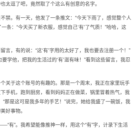
神也太逗了吧，竟然取了个这么有创意的名字。
俊不禁。有一天，他发了一条推文：“今天下雨了，感觉整个人
了一条：“今天买了新衣服，感觉自己‘有’了气质！”哈哈，这
留言，有的说：“这‘有’字用的太好了，我也要去注册一个！”
也要学他，把我的生活过的‘有’滋有味！”看到这些留言，我忍
一个关于这个账号的有趣的。那是一个周末，我正在家里玩手
放下手机，跑到厨房，看到妈妈正在做菜，锅里冒着热气，我
答：“那是这可是我多年的手艺！”说完，她给我盛了一碗饭，我
切美好事物。
—“有”。我希望能像推神一样，用这个“有”字，计录下生活