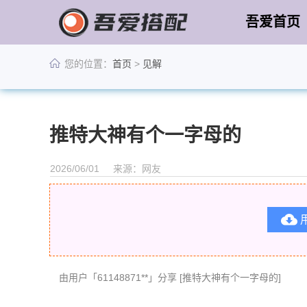
吾爱首页
您的位置：
首页
>
见解
推特大神有个一字母的
2026/06/01
来源：网友

由用户「61148871**」分享 [推特大神有个一字母的]