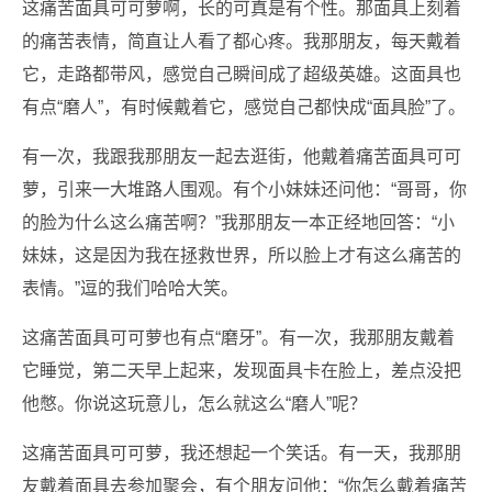
这痛苦面具可可萝啊，长的可真是有个性。那面具上刻着
的痛苦表情，简直让人看了都心疼。我那朋友，每天戴着
它，走路都带风，感觉自己瞬间成了超级英雄。这面具也
有点“磨人”，有时候戴着它，感觉自己都快成“面具脸”了。
有一次，我跟我那朋友一起去逛街，他戴着痛苦面具可可
萝，引来一大堆路人围观。有个小妹妹还问他：“哥哥，你
的脸为什么这么痛苦啊？”我那朋友一本正经地回答：“小
妹妹，这是因为我在拯救世界，所以脸上才有这么痛苦的
表情。”逗的我们哈哈大笑。
这痛苦面具可可萝也有点“磨牙”。有一次，我那朋友戴着
它睡觉，第二天早上起来，发现面具卡在脸上，差点没把
他憋。你说这玩意儿，怎么就这么“磨人”呢？
这痛苦面具可可萝，我还想起一个笑话。有一天，我那朋
友戴着面具去参加聚会，有个朋友问他：“你怎么戴着痛苦