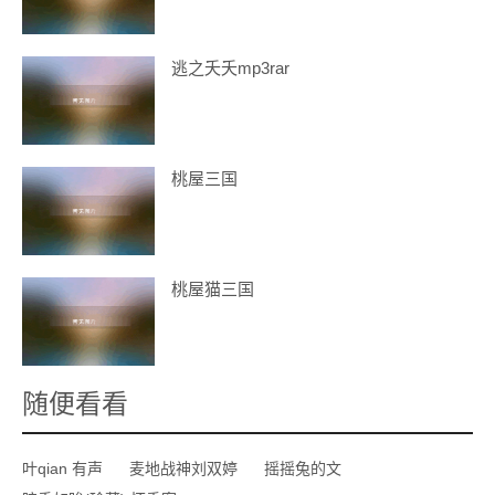
逃之夭夭mp3rar
桃屋三国
桃屋猫三国
随便看看
叶qian 有声
麦地战神刘双婷
摇摇兔的文