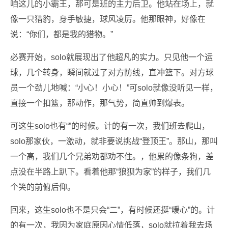
咱这儿的小霸王，那可是班的主力后卫。他站在场上，就
像一只猎豹，身手敏捷，球风凌厉。他那眼神，好像在
说：“你们，都是我的猎物。”
必赛开始，solo就展现出了他超凡的实力。只见他一个运
球，几个转身，瞬间就过了对方防线，直冲篮下。对方球
员一个劲儿地喊：“小心！小心！”可solo就像没听见一样，
直接一个扣篮，那动作，那气势，简直帅到爆表。
可这生solo也有“”的时候。计的有一次，我们班去爬山，
solo那家伙，一激动，就非要说挑战“登顶王”。那山，那叫
一个高，我们几个兄弟劝都劝不住。，他累的像条狗，差
点没在半路上趴下。看着他那“狼狈为家”的样子，我们几
个笑的前俯后仰。
回来，这生solo也不是只会“二”，有时候还挺“暖心”的。计
的有一次，我因为家庭原因心情低落，solo就拉着我去场