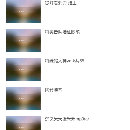
提灯看刺刀 淮上
特突击队陆征随笔
特绿帽大神yq-k共65
陶矜随笔
逃之夭夭张禾禾mp3rar