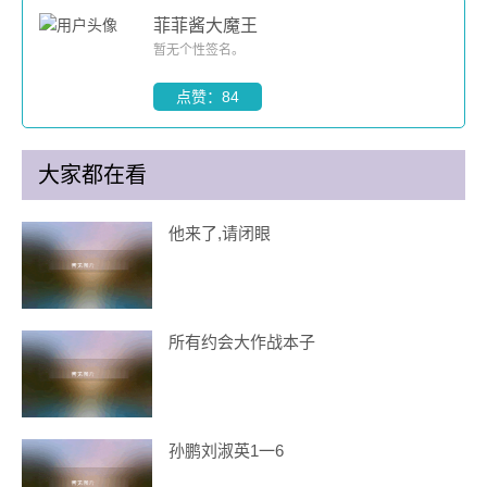
菲菲酱大魔王
暂无个性签名。
点赞：84
大家都在看
他来了,请闭眼
所有约会大作战本子
孙鹏刘淑英1一6