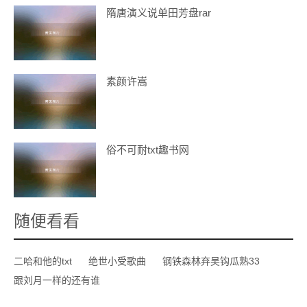
隋唐演义说单田芳盘rar
素颜许嵩
俗不可耐txt趣书网
随便看看
二哈和他的txt
绝世小受歌曲
钢铁森林弃吴钩瓜熟33
跟刘月一样的还有谁