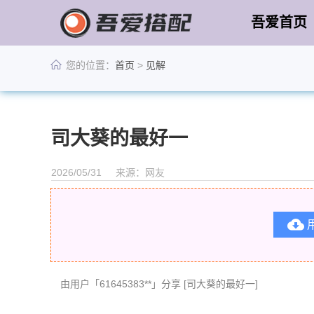
吾爱首页
您的位置：
首页
>
见解
司大葵的最好一
2026/05/31
来源：网友

由用户「61645383**」分享 [司大葵的最好一]