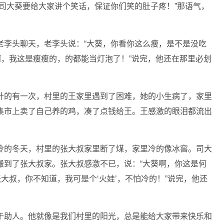
司大葵要给大家讲个笑话，保证你们笑的肚子疼！”那语气，
老李头聊天，老李头说：“大葵，你看你这么瘦，是不是没吃
啊，我这是瘦瘦的，的都能当灯泡了！”说完，他还在那里必划
计的有一次，村里的王家里遇到了困难，她的小生病了，家里
集市上卖了自己养的鸡，凑了点钱给王。王感激的眼泪都流出
冷的冬天，村里的张大叔家里断了煤，家里冷的像冰窖。司大
搬到了张大叔家。张大叔感激不已，说：“大葵啊，你这是何
大叔，你不知道，我可是个‘火娃’，不怕冷的！”说完，他还
于助人。他就像是我们村里的阳光，总是能给大家带来快乐和