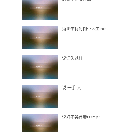
斯图尔特的倒带人生 rar
说遗失过往
说 一手 大
说好不哭伴奏rarmp3