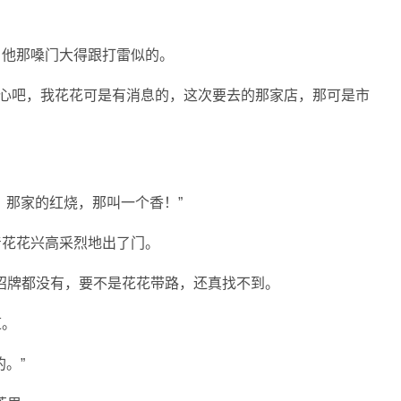
，他那嗓门大得跟打雷似的。
放心吧，我花花可是有消息的，这次要去的那家店，那可是市
，那家的红烧，那叫一个香！”
着花花兴高采烈地出了门。
招牌都没有，要不是花花带路，还真找不到。
道。
。”