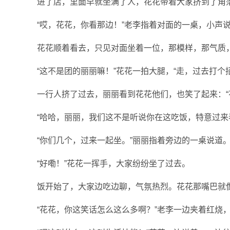
进了店，里面早就坐满了人，花花带着大家挤到了角
“哎，花花，你看那边！”老李指着对面的一桌，小声
花花顺着看去，只见对面坐着一位，那模样，那气质
“这不是团的丽丽嘛！”花花一拍大腿，“走，过去打个
一行人挤了过去，丽丽看到花花他们，也笑了起来：“
“哈哈，丽丽，我们这不是听说你在这吃饭，特意过来
“你们几个，过来一起坐。”丽丽指着旁边的一桌说道
“好嘞！”花花一挥手，大家纷纷坐了过去。
饭开始了，大家边吃边聊，气氛热烈。花花那嘴巴就
“花花，你这笑话怎么这么多啊？”老李一边夹着红烧