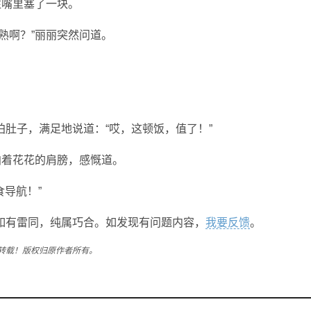
往嘴里塞了一块。
熟啊？”丽丽突然问道。
。
肚子，满足地说道：“哎，这顿饭，值了！”
拍着花花的肩膀，感慨道。
食导航！”
如有雷同，纯属巧合。如发现有问题内容，
我要反馈
。
转载！版权归原作者所有。