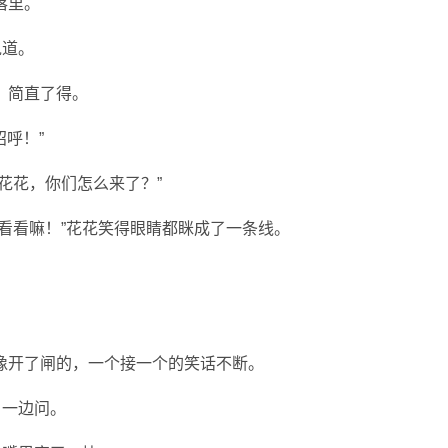
落里。
说道。
，简直了得。
招呼！”
花花，你们怎么来了？”
看看嘛！”花花笑得眼睛都眯成了一条线。
。
像开了闸的，一个接一个的笑话不断。
，一边问。