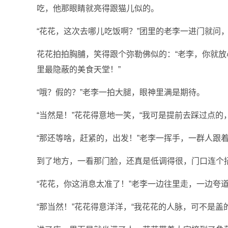
吃，他那眼睛就亮得跟猫儿似的。
“花花，这次去哪儿吃饭啊？”团里的老李一进门就问
花花拍拍胸脯，笑得跟个弥勒佛似的：“老李，你就
里最隐蔽的美食天堂！”
“哦？假的？”老李一拍大腿，眼神里满是期待。
“当然是！”花花得意地一笑，“我可是提前去踩过点的
“那还等啥，赶紧的，出发！”老李一挥手，一群人跟
到了地方，一看那门脸，还真是低调得很，门口连个
“花花，你这消息太准了！”老李一边往里走，一边夸
“那当然！”花花得意洋洋，“我花花的人脉，可不是盖的