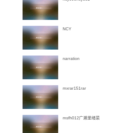
NCY
narration
mxrar151rar
msfh012广濑里绪菜