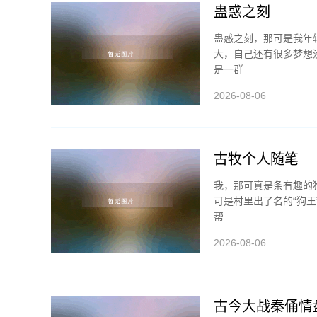
蛊惑之刻
蛊惑之刻，那可是我年
大，自己还有很多梦想
是一群
2026-08-06
古牧个人随笔
我，那可真是条有趣的
可是村里出了名的“狗
帮
2026-08-06
古今大战秦俑情