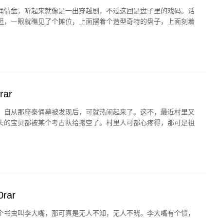
俑情盘，听起来就像是一出穿越剧，不过这回是盘子里的戏码。话
逛，一眼就瞧见了个摊位，上面摆着个造型奇特的盘子，上面刻着
ar
，自从那座秦俑墓被发现后，可就热闹起来了。这不，最近村里又
头的宝贝都被某个考古队给搬空了。村里人可都心疼得，那可是祖
rar
个书虫叫李大嘴，那可真是无人不知，无人不晓。李大嘴有个惯，