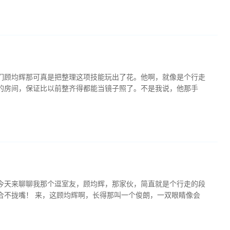
们顾均辉那可真是把整理这项技能玩出了花。他啊，就像是个行走
的房间，保证比以前整齐得都能当镜子照了。不是我说，他那手
今天来聊聊我那个逗室友，顾均辉，那家伙，简直就是个行走的段
合不拢嘴！ 来，这顾均辉啊，长得那叫一个俊朗，一双眼睛像会