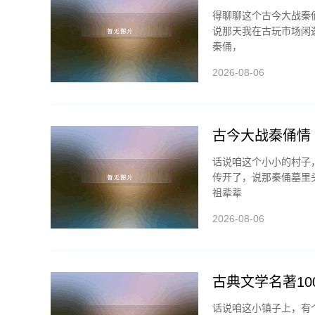
得聊聊这个古今大战秦
说那天我在古玩市场闲
秦俑，
2026-08-06
古今大战秦俑情 r
话说咱这个小小的村子
传开了，说那秦俑墓里
祖辈辈
2026-08-06
古典文学名著100
话说咱这小镇子上，有