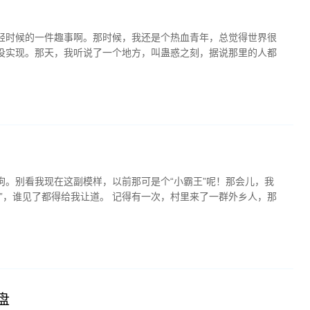
轻时候的一件趣事啊。那时候，我还是个热血青年，总觉得世界很
没实现。那天，我听说了一个地方，叫蛊惑之刻，据说那里的人都
狗。别看我现在这副模样，以前那可是个“小霸王”呢！那会儿，我
王”，谁见了都得给我让道。 记得有一次，村里来了一群外乡人，那
盘