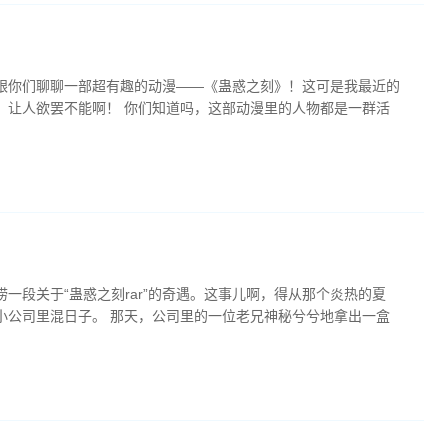
跟你们聊聊一部超有趣的动漫——《蛊惑之刻》！这可是我最近的
，让人欲罢不能啊！ 你们知道吗，这部动漫里的人物都是一群活
一段关于“蛊惑之刻rar”的奇遇。这事儿啊，得从那个炎热的夏
小公司里混日子。 那天，公司里的一位老兄神秘兮兮地拿出一盒