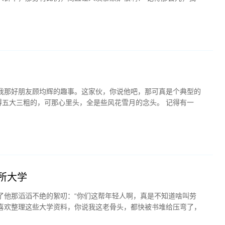
我那好朋友顾均辉的趣事。这家伙，你说他吧，那可真是个典型的
长得五大三粗的，可那心里头，全是些风花雪月的念头。 记得有一
所大学
了他那滔滔不绝的絮叨：“你们这帮年轻人啊，真是不知道啥叫劳
喜欢整理这些大学资料，你说我这老骨头，都快被书堆给压弯了，