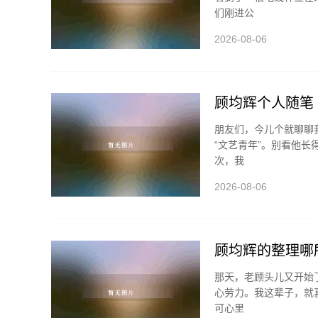
们刚进公
2026-08-06
顾均辉个人随笔
朋友们，今儿个就聊聊
“文艺青年”。别看他
次，我
2026-08-06
顾均辉的整理哪
那天，老顾头儿又开始
心劳力。我这辈子，就
可心里