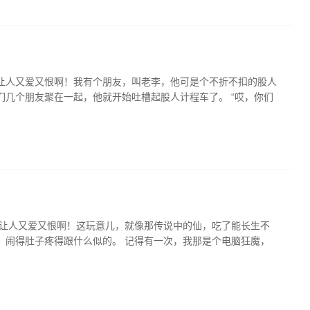
让人又爱又恨啊！我有个朋友，叫老李，他可是个不折不扣的股人
们几个朋友聚在一起，他就开始吐槽起股人计程车了。 “哎，你们
真是让人又爱又恨啊！这玩意儿，就像那传说中的仙，吃了能长生不
，闹得肚子疼得跟什么似的。 记得有一次，我那是个电脑狂魔，