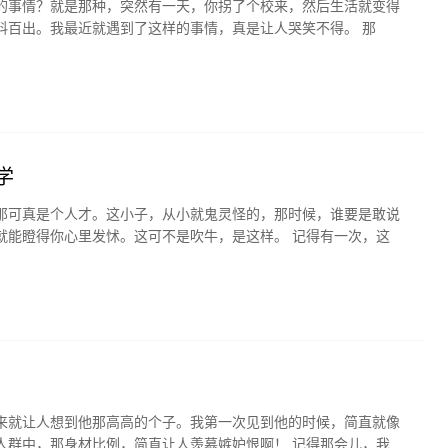
的事情？就是那种，突然有一天，你拐了个校来，然后生活就变得
料百出。我最近就遇到了这样的事情，真是让人哭笑不得。 那
学
那可真是个人才。这小子，从小就鬼灵怪的，那时候，谁要是敢说
就能瞪得你心里发怵。这可不是吹牛，是这样。 记得有一次，这
来就让人想到他那高高的个子。我第一次见到他的时候，简直就像
人群中，那身材比例，简直让人羡慕嫉妒恨啊！ 记得那会儿，我